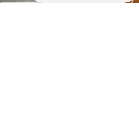
Retrouvez nous également ici :
Sanitaire saint malo
Sanitaire dinard
Sanitaire ploubalay
Sanitaire dinan
Sanitaire pleslin trigavou
Sanitaire beaussais sur mer
Sanitaire saint jacut de la mer
Sanitaire quévert
Sanitaire plouër sur rance
Sanitaire le minihic sur rance
Sanitaire saint lunaire