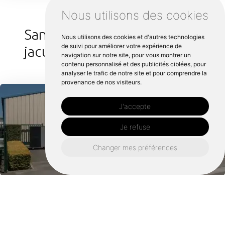
Nous utilisons des cookies
Sanitaire autour de Saint
Nous utilisons des cookies et d'autres technologies
de suivi pour améliorer votre expérience de
jacut de la mer :
navigation sur notre site, pour vous montrer un
contenu personnalisé et des publicités ciblées, pour
analyser le trafic de notre site et pour comprendre la
provenance de nos visiteurs.
J'accepte
Je refuse
Changer mes préférences
Retrouvez nous également ici :
Sanitaire saint malo
Sanitaire dinard