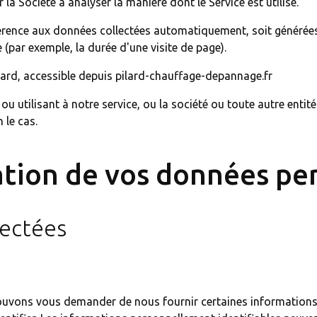
 la Société à analyser la manière dont le Service est utilisé.
rence aux données collectées automatiquement, soit générées pa
 (par exemple, la durée d'une visite de page).
ilard, accessible depuis pilard-chauffage-depannage.fr
u utilisant à notre service, ou la société ou toute autre entit
 le cas.
sation de vos données pe
lectées
s pouvons vous demander de nous fournir certaines informations