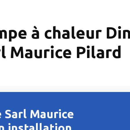
mpe à chaleur Di
rl Maurice Pilard
 Sarl Maurice
n installation