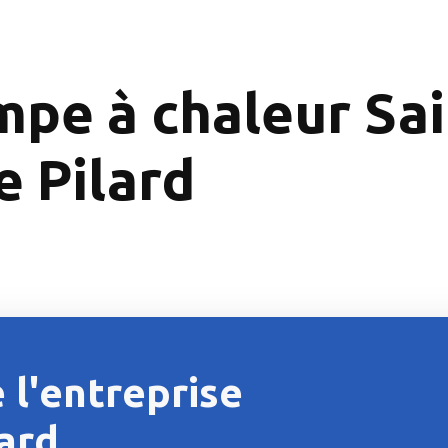
mpe à chaleur Sa
e Pilard
 l'entreprise
lard