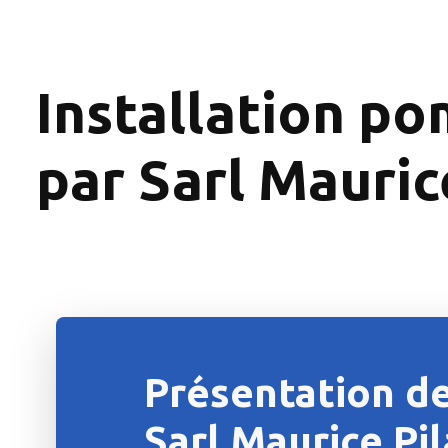
Installation po
par Sarl Mauric
Présentation de
Sarl Maurice Pi