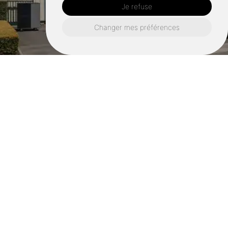
Je refuse
Changer mes préférences
Retrouvez nous également ici :
Installation chaudière gaz saint malo
Installation chaudière gaz dinard
Installation chaudière gaz dinan
Installation chaudière gaz pleslin trigavou
Installation chaudière gaz tréméreuc
Installation chaudière gaz beaussais sur mer
Installation chaudière gaz saint jacut de la
mer