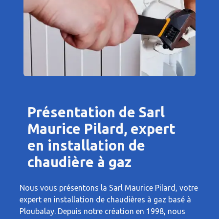
Présentation de Sarl
Maurice Pilard, expert
en installation de
chaudière à gaz
Nous vous présentons la Sarl Maurice Pilard, votre
expert en installation de chaudières à gaz basé à
Ploubalay. Depuis notre création en 1998, nous