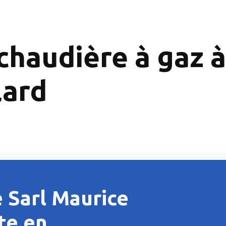
 chaudière à gaz 
lard
 Sarl Maurice
ste en