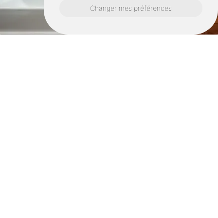
Changer mes préférences
Retrouvez nous également ici :
Rénovation salle de bains saint malo
Rénovation salle de bains dinard
Rénovation salle de bains dinan
Rénovation salle de bains pleslin trigavou
Rénovation salle de bains tréméreuc
Rénovation salle de bains beaussais sur mer
Rénovation salle de bains saint jacut de la
mer
Rénovation salle de bains quévert
Rénovation salle de bains plouër sur rance